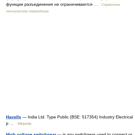
функции разъединения не ограничиваются …
Справочник
технического переводчика
Havells
— India Ltd. Type Public (BSE: 517354) Industry Electrical
p …
Wikipedia
High voltage switchgear
— is any switchgear used to connect or